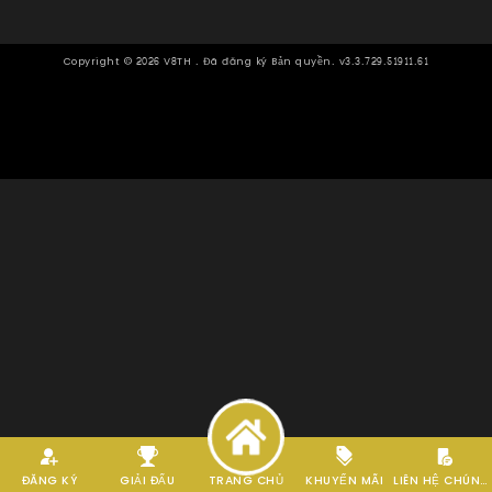
Copyright ©
2026
V8TH . Đã đăng ký Bản quyền. v3.3.729.51911.61
ĐĂNG KÝ
GIẢI ĐẤU
TRANG CHỦ
KHUYẾN MÃI
LIÊN HỆ CHÚNG TÔI