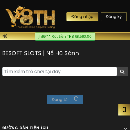
Đăng nhập
Đăng ký
jh99** Rút tiền THB 68,590.00
BESOFT SLOTS | Nổ Hũ Sánh
Đang tải...
ĐƯỜNG DẪN TIỆN ÍCH