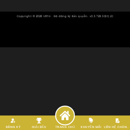
Copyright ©
2026
V8TH . Đã đăng ký Bản quyền. v3.3.729.51911.21
ĐĂNG KÝ
GIẢI ĐẤU
TRANG CHỦ
KHUYẾN MÃI
LIÊN HỆ CHÚNG TÔI