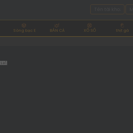
Sòng bạc E
BẮN CÁ
XỔ SỐ
thịt gà
rial