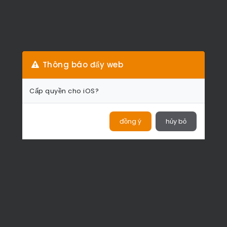
Thông báo đẩy web
Cấp quyền cho iOS?
đồng ý
hủy bỏ