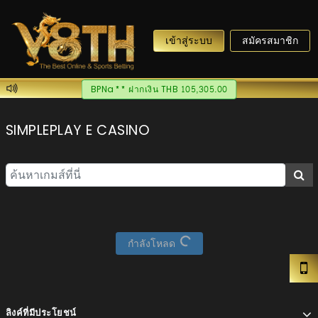
เข้าสู่ระบบ
สมัครสมาชิก
BPNa** ฝากเงิน THB 105,305.00
SIMPLEPLAY E CASINO
กำลังโหลด
ลิงค์ที่มีประโยชน์