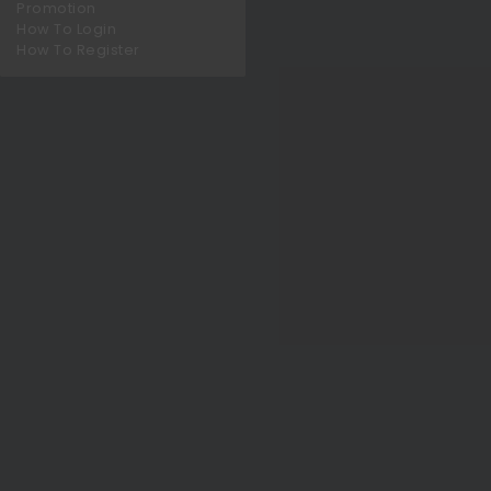
Promotion
How To Login
How To Register