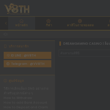
หน้าหลัก
กีฬา
คาสิโนถ่ายทอดสด
ส
DREAMGAMING CASINO | ล็อบบ
บริการสมาชิก
ID LINE : @V8TH
Telegram : @VV8TH
ศูนย์ข้อมูล
วิธีการเลิกบล็อก DNS อย่างง่าย
สำหรับอุปกรณ์ต่าง ๆ
How to Withdraw
How to add Bank Account
How to Deposit and Claim