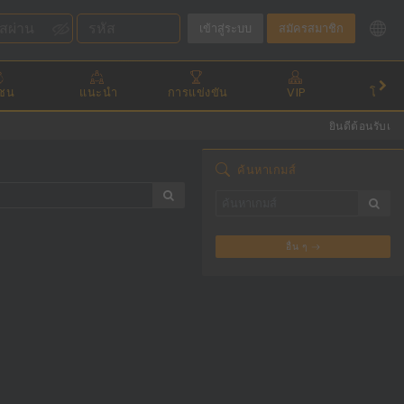
เข้าสู่ระบบ
สมัครสมาชิก
่ชน
แนะนำ
การแข่งขัน
VIP
โปรโม
ยินดีต้อนรับเข้าสู
ค้นหาเกมส์
อื่น ๆ