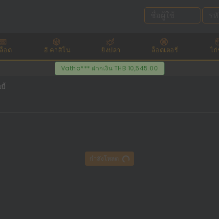
ล็อต
อี คาสิโน
ยิงปลา
ล็อตเตอรี่
ไก
Vatha*** ฝากเงิน THB 10,545.00
ี้
กำลังโหลด