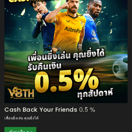
Cash Back Your Friends 0.5 %
เพื่อนยิ่งเล่น คุณยิ่งได้