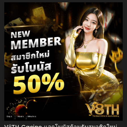
:
:
Days
Hours
Minutes