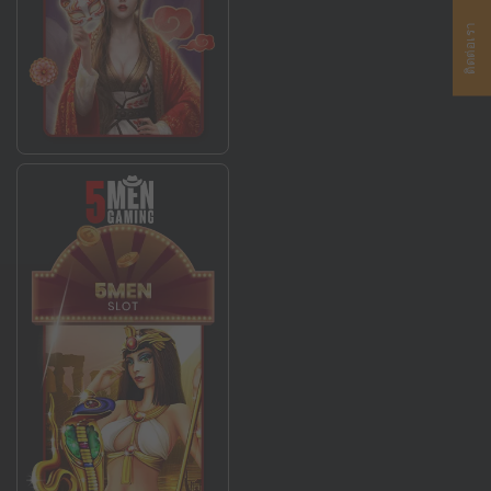
ติดต่อเรา