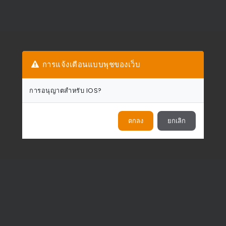
การแจ้งเตือนแบบพุชของเว็บ
การอนุญาตสำหรับ IOS?
ตกลง
ยกเลิก