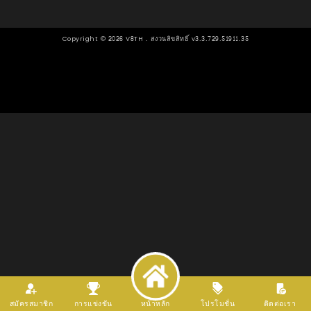
Copyright ©
2026
V8TH . สงวนลิขสิทธิ์ v3.3.729.51911.35
สมัครสมาชิก
การแข่งขัน
หน้าหลัก
โปรโมชั่น
ติดต่อเรา