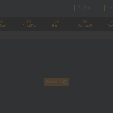
ล็อต
อี คาสิโน
ยิงปลา
ล็อตเตอรี่
ไก
กำลังโหลด