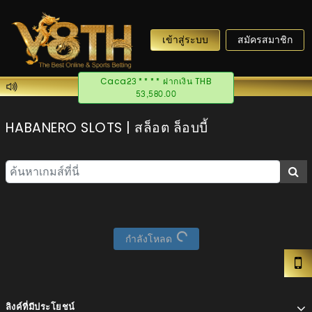
เข้าสู่ระบบ
สมัครสมาชิก
Caca23**** ฝากเงิน THB
53,580.00
HABANERO SLOTS | สล็อต ล็อบบี้
กำลังโหลด
ลิงค์ที่มีประโยชน์