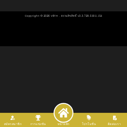
Copyright ©
2026
V8TH . สงวนลิขสิทธิ์ v3.3.729.51911.154
สมัครสมาชิก
การแข่งขัน
หน้าหลัก
โปรโมชั่น
ติดต่อเรา