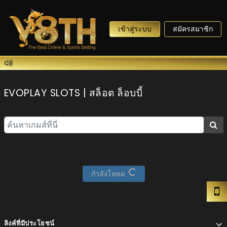
เข้าสู่ระบบ
สมัครสมาชิก
EVOPLAY SLOTS | สล็อต ล็อบบี้
กำลังโหลด
ลิงค์ที่มีประโยชน์