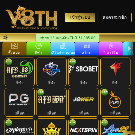
เข้าสู่ระบบ
สมัครสมาชิก
chea** ถอนเงิน THB 51,385.00
ทั้งหมด
กีฬา
คาสิโนถ่ายทอดสด
สล็อต
อี คาสิโน
ยิง
HOT
NEW
กีฬา
กีฬา
กีฬา
กีฬา
HOT
HOT
สล็อต
สล็อต
สล็อต
สล็อต
HOT
HOT
HOT