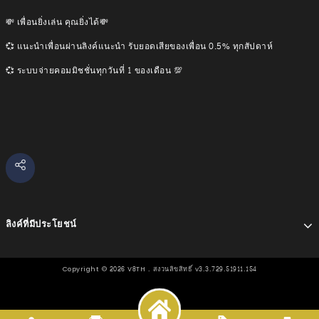
💸 เพื่อนยิ่งเล่น คุณยิ่งได้💸
💞 แนะนำเพื่อนผ่านลิงค์แนะนำ รับยอดเสียของเพื่อน 0.5% ทุกสัปดาห์
💞 ระบบจ่ายคอมมิชชั่นทุกวันที่ 1 ของเดือน 💯
ลิงค์ที่มีประโยชน์
Copyright ©
2026
V8TH . สงวนลิขสิทธิ์ v3.3.729.51911.154